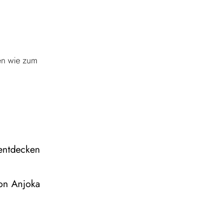
len wie zum
 entdecken
on Anjoka