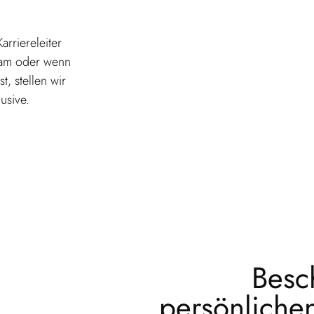
arriereleiter
eam oder wenn
t, stellen wir
usive.
Besc
persönliche