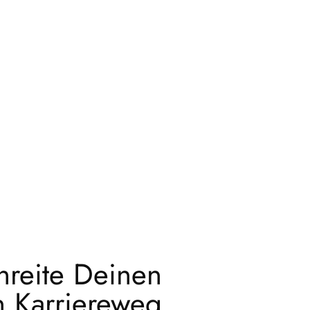
hreite Deinen
n Karriereweg